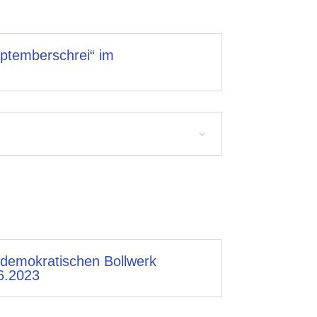
eptemberschrei“ im
idemokratischen Bollwerk
06.2023