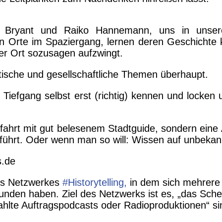
 Bryant und Raiko Hannemann, uns in unsere
 Orte im Spaziergang, lernen deren Geschichte 
er Ort sozusagen aufzwingt.
itische und gesellschaftliche Themen überhaupt.
 Tiefgang selbst erst (richtig) kennen und locken u
dfahrt mit gut belesenem Stadtguide, sondern eine
ührt. Oder wenn man so will: Wissen auf unbeka
s.de
des Netzwerkes
#Historytelling,
in dem sich mehrer
en haben. Ziel des Netzwerks ist es, „das Schein
zahlte Auftragspodcasts oder Radioproduktionen“ si