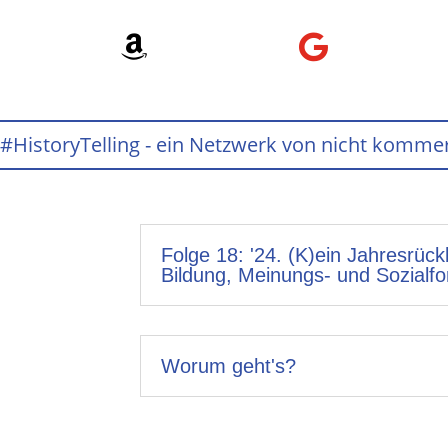


n #HistoryTelling - ein Netzwerk von nicht komm
Folge 18: '24. (K)ein Jahresrück
Bildung, Meinungs- und Sozialf
Worum geht's?